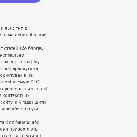
 кілька типів
янемо основні з них:
т статей або блогів,
максимально
 якісного трафіку.
ністю перейдуть за
ористувачів на
ь поліпшенню SEO,
 і релевантний спосіб
я контекстних
сайту, а й підвищити
овари або послуги.
такі як банери або
 Вони привертають
скраві та креативні