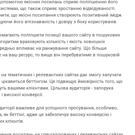
допомогою якісних посилань сприяє поліпшенню його
системах, що також сприяє зростанню відвідуваності.
ити, що якісні посилання створюють позитивний імідж
уючи його впізнаваність і довіру з боку користувачів.
омагають поліпшити позиції вашого сайту в пошукових
горитми враховують кількість і якість зовнішніх
редньо впливає на ранжування сайту. Що більше
е на ваш ресурс, то вище він перебуватиме в пошуковій
на тематичних і релевантних сайтах дає змогу залучати
а цікавиться беттінгом. Це підвищує ймовірність того, що
нуть вашими клієнтами. Цільова аудиторія - запорука
і високої конверсії.
удиторії важливе для успішного просування, особливо,
, як беттінг, адже це забезпечує високу конверсію і
х клієнтів.
щення посилань на спеціалізованих і релевантних сайтах