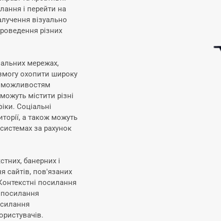
лання і перейти на
алучення візуально
проведення різних
іальних мережах,
ь змогу охопити широку
и можливостям
можуть містити різні
фіки. Соціальні
торії, а також можуть
системах за рахунок
стних, банерних і
я сайтів, пов'язаних
 Контекстні посилання
і посилання
осилання
ористувачів.