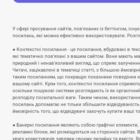
У сфері просування сайтів, пов'язаних із беттінгом, існує
посилань, які можна ефективно використовувати. Розгл
● Контекстні посилання - це посилання, вбудовані в текс
які тематично пов'язані з вашим сайтом. Вони мають 
природний і ненав'язливий вигляд, що сприяє залученню
Читачі, зацікавлені в тематиці статті, з більшою ймовір
таким посиланням, що покращує показники поведінки к
вашому сайті. Крім того, контекстні посилання сприяют
оскільки пошукові системи розглядають їх як органічний
розподілу посилальної ваги. Таким чином, використанн
посилань допомагає не тільки збільшити відвідуваність 
ймовірність того, що відвідувачі захочуть купити ваші т
● Банерні посилання являють собою графічні елементи, 
рекламні блоки, які розміщуються на сторонніх сайтах.
увагу користувачів завдяки своєму дизайну та вмісту. Я