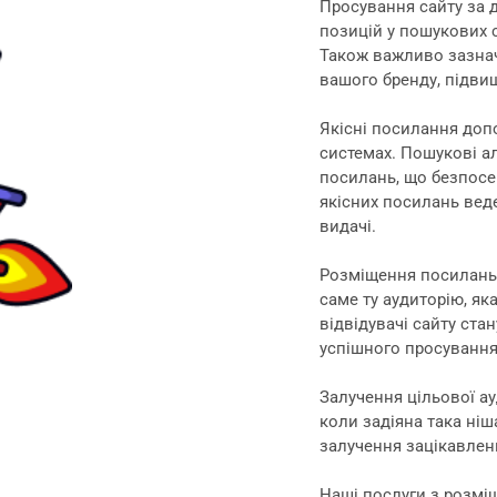
Просування сайту за 
позицій у пошукових 
Також важливо зазнач
вашого бренду, підвищ
Якісні посилання доп
системах. Пошукові ал
посилань, що безпосе
якісних посилань вед
видачі.
Розміщення посилань 
саме ту аудиторію, як
відвідувачі сайту ста
успішного просування 
Залучення цільової а
коли задіяна така ніша
залучення зацікавлени
Наші послуги з розмі