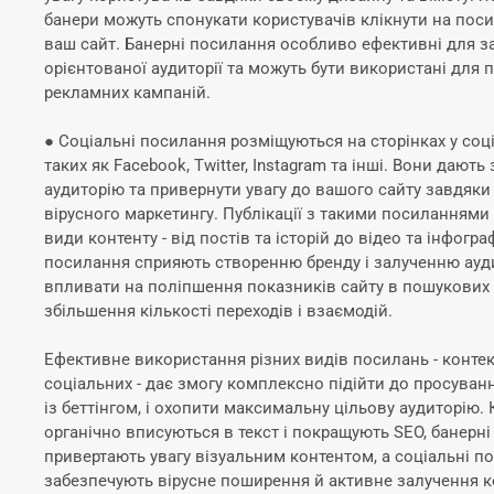
банери можуть спонукати користувачів клікнути на поси
ваш сайт. Банерні посилання особливо ефективні для з
орієнтованої аудиторії та можуть бути використані для 
рекламних кампаній.
● Соціальні посилання розміщуються на сторінках у соц
таких як Facebook, Twitter, Instagram та інші. Вони дают
аудиторію та привернути увагу до вашого сайту завдяк
вірусного маркетингу. Публікації з такими посиланнями 
види контенту - від постів та історій до відео та інфогра
посилання сприяють створенню бренду і залученню ауди
впливати на поліпшення показників сайту в пошукових 
збільшення кількості переходів і взаємодій.
Ефективне використання різних видів посилань - контек
соціальних - дає змогу комплексно підійти до просуванн
із беттінгом, і охопити максимальну цільову аудиторію.
органічно вписуються в текст і покращують SEO, банерн
привертають увагу візуальним контентом, а соціальні п
забезпечують вірусне поширення й активне залучення к