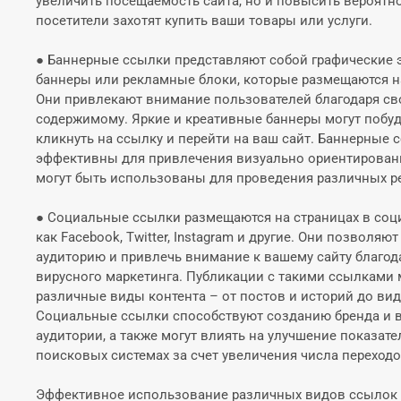
увеличить посещаемость сайта, но и повысить вероятнос
посетители захотят купить ваши товары или услуги.
● Баннерные ссылки представляют собой графические э
баннеры или рекламные блоки, которые размещаются на
Они привлекают внимание пользователей благодаря св
содержимому. Яркие и креативные баннеры могут побу
кликнуть на ссылку и перейти на ваш сайт. Баннерные
эффективны для привлечения визуально ориентирован
могут быть использованы для проведения различных 
● Социальные ссылки размещаются на страницах в соци
как Facebook, Twitter, Instagram и другие. Они позволя
аудиторию и привлечь внимание к вашему сайту благо
вирусного маркетинга. Публикации с такими ссылками 
различные виды контента – от постов и историй до ви
Социальные ссылки способствуют созданию бренда и 
аудитории, а также могут влиять на улучшение показате
поисковых системах за счет увеличения числа переход
Эффективное использование различных видов ссылок 