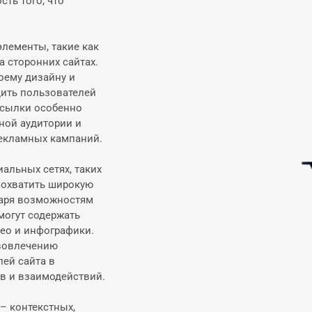
ть того, что
лементы, такие как
 сторонних сайтах.
оему дизайну и
дить пользователей
 ссылки особенно
ной аудитории и
рекламных кампаний.
альных сетях, таких
ют охватить широкую
даря возможностям
могут содержать
део и инфографики.
вовлечению
лей сайта в
ов и взаимодействий.
– контекстных,