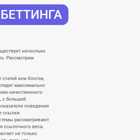
 БЕТТИНГА
уществует несколько
ть. Рассмотрим
 статей или блогов,
глядят максимально
ению качественного
, с большей
показатели поведения
ые ссылки
истемы рассматривают
я ссылочного веса.
огает не только